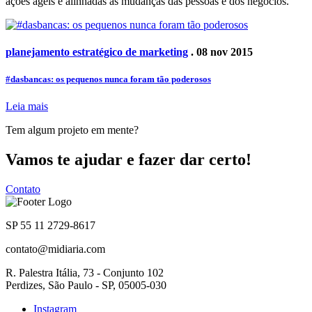
ações ágeis e alinhadas às mudanças das pessoas e dos negócios.
planejamento estratégico de marketing
. 08 nov 2015
#dasbancas: os pequenos nunca foram tão poderosos
Leia mais
Tem algum projeto em mente?
Vamos te ajudar e fazer dar certo!
Contato
SP 55 11 2729-8617
contato@midiaria.com
R. Palestra Itália, 73 - Conjunto 102
Perdizes, São Paulo - SP, 05005-030
Instagram