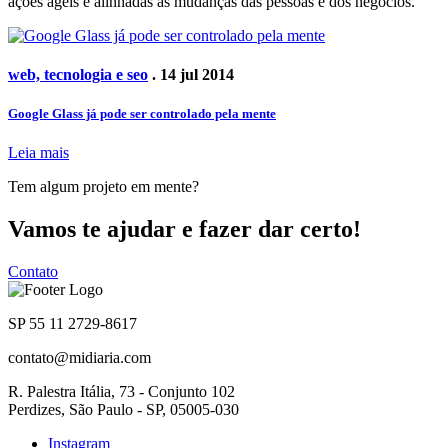
ações ágeis e alinhadas às mudanças das pessoas e dos negócios.
web, tecnologia e seo
. 14 jul 2014
Google Glass já pode ser controlado pela mente
Leia mais
Tem algum projeto em mente?
Vamos te ajudar e fazer dar certo!
Contato
SP 55 11 2729-8617
contato@midiaria.com
R. Palestra Itália, 73 - Conjunto 102
Perdizes, São Paulo - SP, 05005-030
Instagram