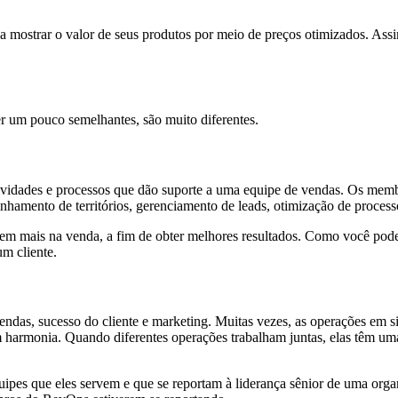
a mostrar o valor de seus produtos por meio de preços otimizados. As
um pouco semelhantes, são muito diferentes.
tividades e processos que dão suporte a uma equipe de vendas. Os memb
inhamento de territórios, gerenciamento de leads, otimização de process
trem mais na venda, a fim de obter melhores resultados. Como você po
m cliente.
ndas, sucesso do cliente e marketing. Muitas vezes, as operações em 
 harmonia. Quando diferentes operações trabalham juntas, elas têm u
uipes que eles servem e que se reportam à liderança sênior de uma or