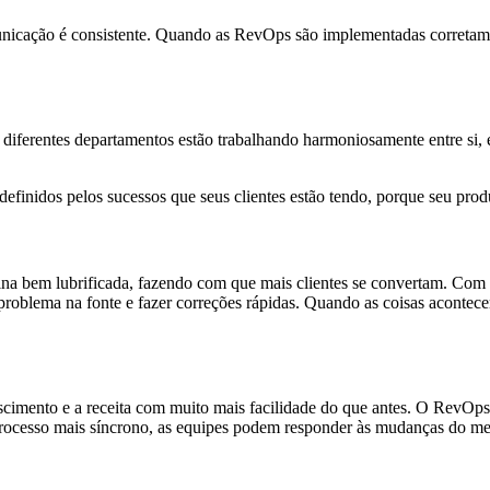
icação é consistente. Quando as RevOps são implementadas corretament
 diferentes departamentos estão trabalhando harmoniosamente entre si, 
s, definidos pelos sucessos que seus clientes estão tendo, porque seu pro
na bem lubrificada, fazendo com que mais clientes se convertam. Com
o problema na fonte e fazer correções rápidas. Quando as coisas acont
cimento e a receita com muito mais facilidade do que antes. O RevOps 
rocesso mais síncrono, as equipes podem responder às mudanças do mer