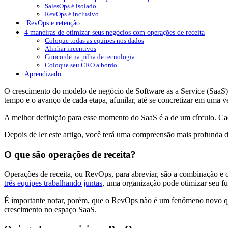
SalesOps é isolado
RevOps é inclusivo
RevOps e retenção
4 maneiras de otimizar seus negócios com operações de receita
Coloque todas as equipes nos dados
Alinhar incentivos
Concorde na pilha de tecnologia
Coloque seu CRO a bordo
Aprendizado
O crescimento do modelo de negócio de Software as a Service (SaaS)
tempo e o avanço de cada etapa, afunilar, até se concretizar em uma 
A melhor definição para esse momento do SaaS é a de um círculo. Cad
Depois de ler este artigo, você terá uma compreensão mais profunda 
O que são operações de receita?
Operações de receita, ou RevOps, para abreviar, são a combinação e 
três equipes trabalhando juntas
, uma organização pode otimizar seu fun
É importante notar, porém, que o RevOps não é um fenômeno novo que 
crescimento no espaço SaaS.