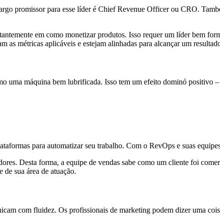
cargo promissor para esse líder é Chief Revenue Officer ou CRO. Tam
tantemente em como monetizar produtos. Isso requer um líder bem forma
am as métricas aplicáveis ​​e estejam alinhadas para alcançar um result
 uma máquina bem lubrificada. Isso tem um efeito dominó positivo – tec
plataformas para automatizar seu trabalho. Com o RevOps e suas equipe
dores. Desta forma, a equipe de vendas sabe como um cliente foi comerc
de sua área de atuação.
cam com fluidez. Os profissionais de marketing podem dizer uma coisa