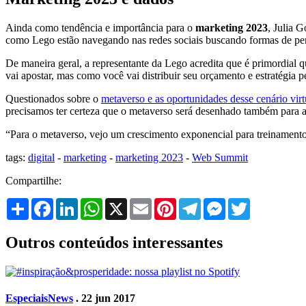
Ainda como tendência e importância para o
marketing 2023
, Julia 
como Lego estão navegando nas redes sociais buscando formas de per
De maneira geral, a representante da Lego acredita que é primordial 
vai apostar, mas como você vai distribuir seu orçamento e estratégia 
Questionados sobre o
metaverso e as oportunidades desse cenário virt
precisamos ter certeza que o metaverso será desenhado também para as
“Para o metaverso, vejo um crescimento exponencial para treinamento
tags:
digital
-
marketing
-
marketing 2023
-
Web Summit
Compartilhe:
Share
Facebook
LinkedIn
WhatsApp
X
Email
Pinterest
Telegram
Messenger
Twitter
Outros conteúdos interessantes
Especiais
News
. 22 jun 2017