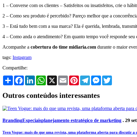
1 – Converse com os clientes – Satisfeitos ou insatisfeitos, crie o hábi
2 – Como seu produto é percebido? Pareço melhor que a concorrênci
3 – Está tudo bem com a sua marca? Ela é querida, lembrada, transmi
4 – Como anda o atendimento? Em quanto tempo você responde seu cl
Acompanhe a
cobertura do time midiaria.com
durante o maior even
tags:
Instagram
Compartilhe:
Share
Facebook
LinkedIn
WhatsApp
X
Email
Pinterest
Telegram
Messenger
Twitter
Outros conteúdos interessantes
Branding
Especiais
planejamento estratégico de marketing
. 29 se
Teen Vogue: mais do que uma revista, uma plataforma aberta para discutir a 