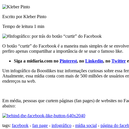
Escrito por Kleber Pinto
Tempo de leitura
1 min
O botão “curtir” do Facebook é a maneira mais simples de se envolver o
prefiro apenas compartilhar a importância de se usar o famoso like.
Siga a midiaria.com no
Pinterest
, no
Linkedin
, no
Twitter
e
Um infográfico da Boostlikes traz informações curiosas sobre essa fe
Atualmente, essa mídia conta com mais de 500 milhões de usuários e
endereços na web.
Em média, pessoas que curtem páginas (fan pages) de websites no Fac
abaixo:
tags:
facebook
-
fan page
-
infográfico
-
mídia social
-
página do face