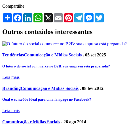
Compartilhe:
Share
Facebook
LinkedIn
WhatsApp
X
Email
Pinterest
Telegram
Messenger
Twitter
Outros conteúdos interessantes
Tendências
Comunicação e Mídias Sociais
. 05 set 2025
O futuro do social commerce no B2B: sua empresa está preparada?
Leia mais
Branding
Comunicação e Mídias Sociais
. 08 fev 2012
Qual o conteúdo ideal para uma fan page no Facebook?
Leia mais
Comunicação e Mídias Sociais
. 26 ago 2014