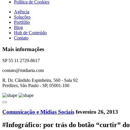
Política de Cookies
Agência
Soluções
Portfólio
Blog
Hub de Conteúdo
Contato
Mais informações
SP 55 11 2729-8617
contato@midiaria.com
R. Dr. Cândido Espinheira, 560 - Sala 92
Perdizes, São Paulo - SP, 05001-100
Comunicação e Mídias Sociais
fevereiro 26, 2013
#Infográfico: por trás do botão “curtir” d