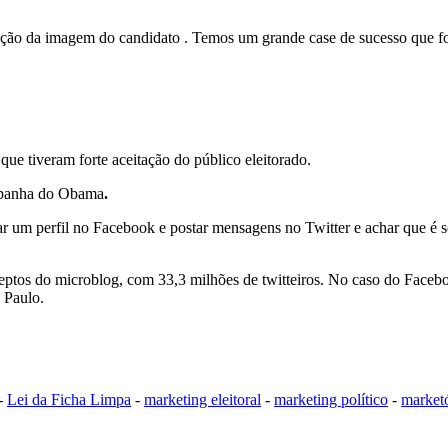
moção da imagem do candidato . Temos um grande case de sucesso que f
 que tiveram forte aceitação do público eleitorado.
ampanha do Obama
.
ar um perfil no Facebook e postar mensagens no Twitter e achar que é só
eptos do microblog, com 33,3 milhões de twitteiros. No caso do Faceboo
 Paulo.
-
Lei da Ficha Limpa
-
marketing eleitoral
-
marketing político
-
market