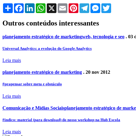
Share
Facebook
LinkedIn
WhatsApp
X
Email
Pinterest
Telegram
Messenger
Twitter
Outros conteúdos interessantes
planejamento estratégico de marketing
web, tecnologia e seo
. 03 
Universal Analytics: a evolução do Google Analytics
Leia mais
planejamento estratégico de marketing
. 20 nov 2012
#prapensar sobre meta e obstáculo
Leia mais
Comunicação e Mídias Sociais
planejamento estratégico de marke
#indico: material (para download) do nosso workshop na Hub Escola
Leia mais