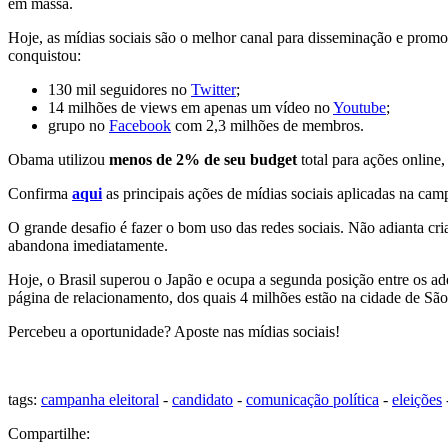
em massa.
Hoje, as mídias sociais são o melhor canal para disseminação e pro
conquistou:
130 mil seguidores no
Twitter
;
14 milhões de views em apenas um vídeo no
Youtube
;
grupo no
Facebook
com 2,3 milhões de membros.
Obama utilizou
menos de 2% de seu budget
total para ações online,
Confirma
aqui
as principais ações de mídias sociais aplicadas na c
O grande desafio é fazer o bom uso das redes sociais. Não adianta cri
abandona imediatamente.
Hoje, o Brasil superou o Japão e ocupa a segunda posição entre os ad
página de relacionamento, dos quais 4 milhões estão na cidade de São
Percebeu a oportunidade? Aposte nas mídias sociais!
tags:
campanha eleitoral
-
candidato
-
comunicação política
-
eleições
Compartilhe: