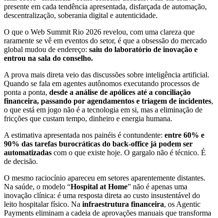
presente em cada tendência apresentada, disfarçada de automação,
descentralização, soberania digital e autenticidade.
O que o Web Summit Rio 2026 revelou, com uma clareza que
raramente se vê em eventos do setor, é que a obsessão do mercado
global mudou de endereço:
saiu do laboratório de inovação e
entrou na sala do conselho.
A prova mais direta veio das discussões sobre inteligência artificial.
Quando se fala em agentes autônomos executando processos de
ponta a ponta,
desde a análise de apólices até a conciliação
financeira, passando por agendamentos e triagem de incidentes
,
o que está em jogo não é a tecnologia em si, mas a eliminação de
fricções que custam tempo, dinheiro e energia humana.
A estimativa apresentada nos painéis é contundente:
entre 60% e
90% das tarefas burocráticas do back-office já podem ser
automatizadas
com o que existe hoje. O gargalo não é técnico. É
de decisão.
O mesmo raciocínio apareceu em setores aparentemente distantes.
Na saúde, o modelo “
Hospital at Home
” não é apenas uma
inovação clínica: é uma resposta direta ao custo insustentável do
leito hospitalar físico. Na
infraestrutura financeira
, os Agentic
Payments eliminam a cadeia de aprovações manuais que transforma