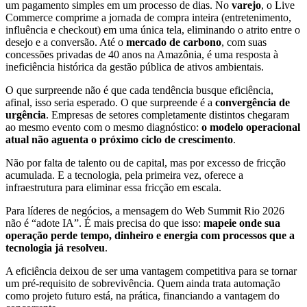
um pagamento simples em um processo de dias. No
varejo
, o Live
Commerce comprime a jornada de compra inteira (entretenimento,
influência e checkout) em uma única tela, eliminando o atrito entre o
desejo e a conversão. Até o
mercado de carbono
, com suas
concessões privadas de 40 anos na Amazônia, é uma resposta à
ineficiência histórica da gestão pública de ativos ambientais.
O que surpreende não é que cada tendência busque eficiência,
afinal, isso seria esperado. O que surpreende é a
convergência de
urgência
. Empresas de setores completamente distintos chegaram
ao mesmo evento com o mesmo diagnóstico:
o modelo operacional
atual não aguenta o próximo ciclo de crescimento
.
Não por falta de talento ou de capital, mas por excesso de fricção
acumulada. E a tecnologia, pela primeira vez, oferece a
infraestrutura para eliminar essa fricção em escala.
Para líderes de negócios, a mensagem do Web Summit Rio 2026
não é “adote IA”. É mais precisa do que isso:
mapeie onde sua
operação perde tempo, dinheiro e energia com processos que a
tecnologia já resolveu
.
A eficiência deixou de ser uma vantagem competitiva para se tornar
um pré-requisito de sobrevivência. Quem ainda trata automação
como projeto futuro está, na prática, financiando a vantagem do