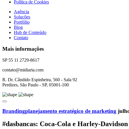
Política de Cookies
Agência
Soluções
Portfólio
Blog
Hub de Conteúdo
Contato
Mais informações
SP 55 11 2729-8617
contato@midiaria.com
R. Dr. Cândido Espinheira, 560 - Sala 92
Perdizes, São Paulo - SP, 05001-100
Branding
planejamento estratégico de marketing
julh
#dasbancas: Coca-Cola e Harley-Davidson