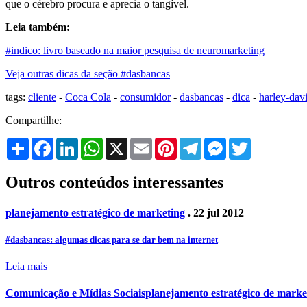
que o cérebro procura e aprecia o tangível.
Leia também:
#indico: livro baseado na maior pesquisa de neuromarketing
Veja outras dicas da seção #dasbancas
tags:
cliente
-
Coca Cola
-
consumidor
-
dasbancas
-
dica
-
harley-dav
Compartilhe:
Share
Facebook
LinkedIn
WhatsApp
X
Email
Pinterest
Telegram
Messenger
Twitter
Outros conteúdos interessantes
planejamento estratégico de marketing
. 22 jul 2012
#dasbancas: algumas dicas para se dar bem na internet
Leia mais
Comunicação e Mídias Sociais
planejamento estratégico de marke