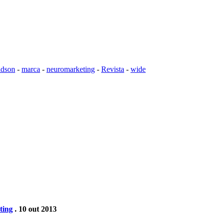
idson
-
marca
-
neuromarketing
-
Revista
-
wide
ting
. 10 out 2013