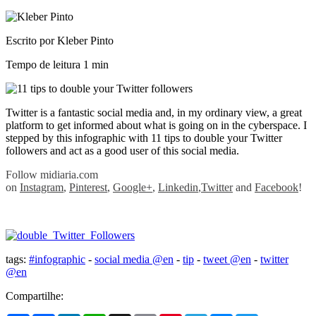
Escrito por Kleber Pinto
Tempo de leitura
1 min
Twitter is a fantastic social media and, in my ordinary view, a great
platform to get informed about what is going on in the cyberspace. I
stepped by this infographic with 11 tips to double your Twitter
followers and act as a good user of this social media.
Follow midiaria.com
on
Instagram
,
Pinterest
,
Google+
,
Linkedin
,
Twitter
and
Facebook
!
tags:
#infographic
-
social media @en
-
tip
-
tweet @en
-
twitter
@en
Compartilhe: